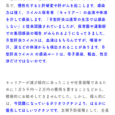
気で、
慢性化すると肝硬変や肝がんを起こします。感染
力は強く、ウイルス保有者 （キャリアー）の血液や体液
を介して感染します。「Ｂ型肝炎は通常の生活では感染
しない」と従来認識されていましたが、保育園や運動部
での集団感染の報告 がみられるようになってきました。
Ｂ型肝炎ウイルスは、血液はもちろんですが、唾液や
汗、涙などの体液からも検出されることがあります。Ｂ
型肝炎ウイルス の感染ルートは、母子感染、輸血、性交
渉だけではないのです。
キャリアーが減少傾向にあったことや任意接種であるた
めに１万５千円～２万円の費用を要することなどから、
積極的にお勧めしてきませんでした。しかし、個人的に
は、
今話題になっているポリオワクチンより、はるかに
優先してほしいワクチンです。
定期予防接種として、全員