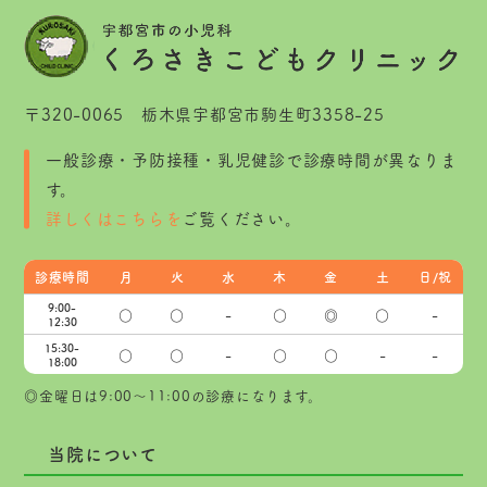
〒320-0065 栃木県宇都宮市駒生町3358-25
一般診療・予防接種・乳児健診で診療時間が異なりま
す。
詳しくはこちらを
ご覧ください。
診療時間
月
火
水
木
金
土
日/祝
9:00-
○
○
-
○
◎
○
-
12:30
15:30-
○
○
-
○
○
-
-
18:00
◎金曜日は9:00～11:00の診療になります。
当院について