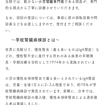
当院では、数少ない
小児腎臓専門医
である院長が、専門
的な視点から丁寧に診療させていただきます。
なお、初回の受診については、事前に尿の採取容器や問
診表などをお渡ししますので、受付までご相談くださ
い。
～学校腎臓病検診とは～
世界に先駆けて、慢性腎炎（最も多いものはIgA腎症）な
どの、慢性腎不全に進行する恐れのある疾患の早期発
見・早期治療を目的として1974年から実施されていま
す。
小児の慢性糸球体腎炎で最も多いとされているIgA腎症
は、児童・生徒1万人に2~3人程度であり、約70％が学
校腎臓病検診で発見されています。実際に、日本では、
学校腎臓病検診の導入後、慢性糸球体腎炎による透析導
入者は激減しました。