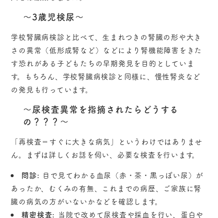
～3歳児検尿～
学校腎臓病検診と比べて、生まれつきの腎臓の形や大き
さの異常（低形成腎など）などにより腎機能障害をきた
す恐れがある子どもたちの早期発見を目的としていま
す。もちろん、学校腎臓病検診と同様に、慢性腎炎など
の発見も行っています。
～尿検査異常を指摘されたらどうする
の？？？～
「再検査＝すぐに大きな病気」というわけではありませ
ん。まずは詳しくお話を伺い、必要な検査を行います。
問診:
目で見てわかる血尿（赤・茶・黒っぽい尿）が
あったか、むくみの有無、これまでの病歴、ご家族に腎
臓の病気の方がいないかなどを確認します。
精密検査:
当院で改めて尿検査や採血を行い、蛋白や