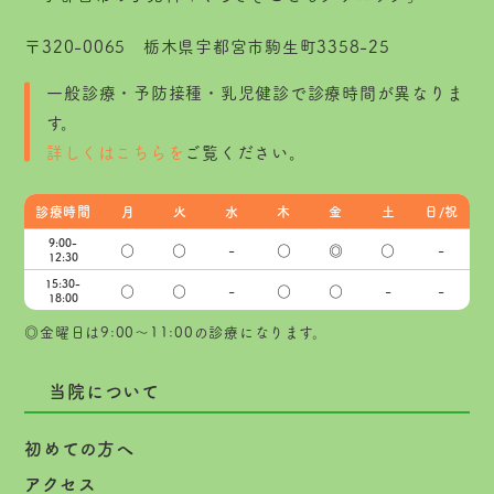
〒320-0065 栃木県宇都宮市駒生町3358-25
一般診療・予防接種・乳児健診で診療時間が異なりま
す。
詳しくはこちらを
ご覧ください。
診療時間
月
火
水
木
金
土
日/祝
9:00-
○
○
-
○
◎
○
-
12:30
15:30-
○
○
-
○
○
-
-
18:00
◎金曜日は9:00～11:00の診療になります。
当院について
初めての方へ
アクセス