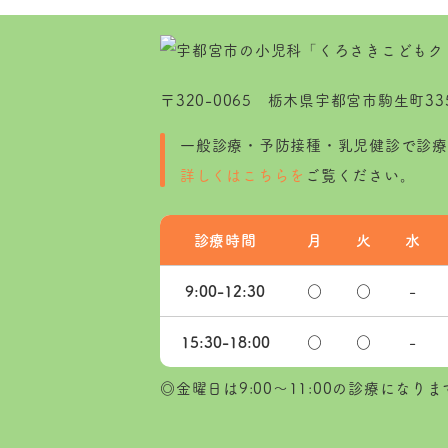
〒320-0065 栃木県宇都宮市駒生町335
一般診療・予防接種・乳児健診で診療
詳しくはこちらを
ご覧ください。
診療時間
月
火
水
9:00-
12:30
○
○
-
15:30-
18:00
○
○
-
◎金曜日は9:00～11:00の診療になりま