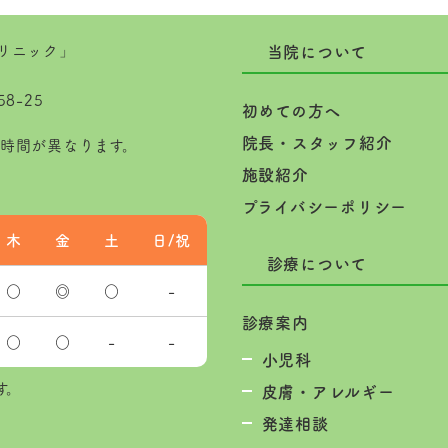
当院について
8-25
初めての方へ
院長・スタッフ紹介
時間が異なります。
施設紹介
プライバシーポリシー
木
金
土
日/祝
診療について
○
◎
○
-
診療案内
○
○
-
-
小児科
す。
皮膚・アレルギー
発達相談